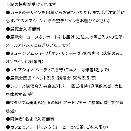
下記の特典が受けられます。
●カードのデザインを16種からお選びいただけます。【ご注文前に
必ず、下のオプションから希望デザインをお選びください】
●展覧会入館無料
●展覧会ニュース＆レポートをお届け（ご注文の際ご入力の住所・
メールアドレスにお送りいたします）
●ミュージアムショップ「オン・サンデーズ」10%割引（店舗のみ。
オンラインは対象外）
●レセプション・パーティご招待（ご本人+同伴者1名まで）
●展覧会関連イベント割引（講演会 50%割引等）
●シリーズ講演会入会金無料、年一回ご招待（庭園倶楽部、大拙
を体験する 等）
●ワタリウム美術館企画の館外アートツアーに参加可能（参加費
別途）
●同伴者1名まで入館無料
●カフェでフリードリンク（コーヒーor紅茶、ご本人限り）